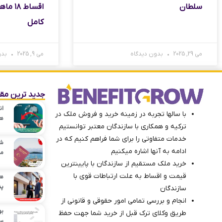
سلطان
اقساط 
کامل
می 29, 2025
بدون دیدگاه
می 9, 2025
بدو
جدید ترین مقا
ان
با سالها تجربه در زمینه خرید و فروش ملک در
هرآن
ترکیه و همکاری با سازندگان معتبر توانستیم
خدمات متفاوتی را برای شما فراهم کنیم که در
شر
ادامه به آنها اشاره میکنیم
مل
خرید ملک مستقیم از سازندگان با پایینترین
قیمت و اقساط به علت ارتباطات قوی با
هز
پن
سازندگان
انجام و بررسی تمامی امور حقوقی و قانونی از
به
طریق وکلای ترک ‌قبل از خرید شما جهت حفظ
سال