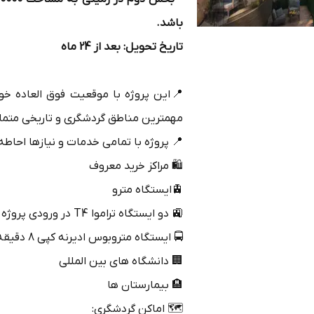
باشد.
تاریخ تحویل: بعد از 24 ماه
📍این پروژه با موقعیت فوق العاده خو
مهمترین مناطق گردشگری و تاریخی متما
📍 پروژه با تمامی خدمات و نیازها احاط
🛍️ مراکز خرید معروف
🚊ایستگاه مترو
🚉 دو ایستگاه تراموا T4 در ورودی پروژه
🚍 ایستگاه متروبوس ادیرنه کپی 8 دقیقه پیاده فاصله دارد
🏢 دانشگاه های بین المللی
🏨 بیمارستان ها
🗺️ اماکن گردشگری: