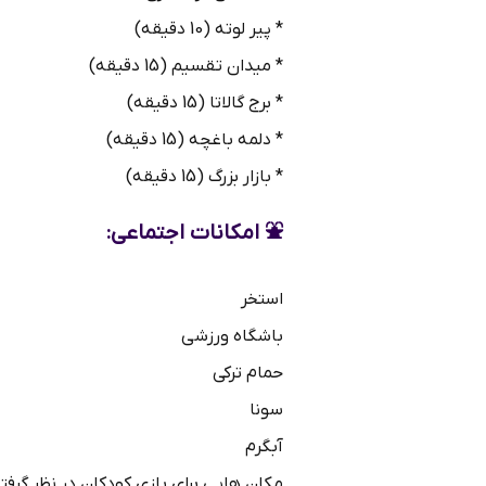
* پیر لوته (10 دقیقه)
* میدان تقسیم (15 دقیقه)
* برج گالاتا (15 دقیقه)
* دلمه باغچه (15 دقیقه)
* بازار بزرگ (15 دقیقه)
⛲️ امکانات اجتماعی:
استخر
باشگاه ورزشی
حمام ترکی
سونا
آبگرم
مکان هایی برای بازی کودکان در نظر گرف